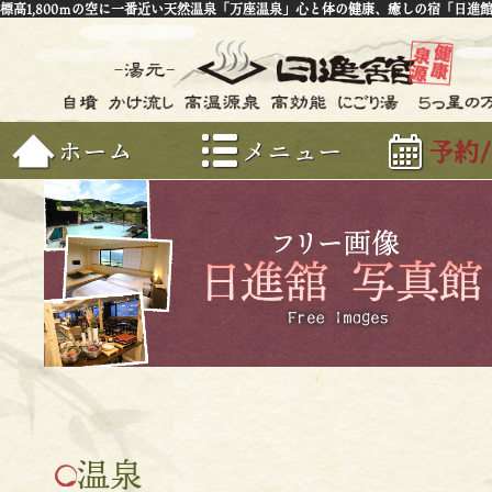
標高1,800ｍの空に一番近い天然温泉「万座温泉」心と体の健康、癒しの宿「日進
ホーム
メニュー
予約
温泉