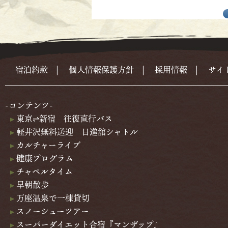
宿泊約款
|
個人情報保護方針
|
採用情報
|
サイ
-コンテンツ-
東京⇌新宿 往復直行バス
軽井沢無料送迎 日進舘シャトル
カルチャーライブ
健康プログラム
チャペルタイム
早朝散歩
万座温泉で一棟貸切
スノーシューツアー
スーパーダイエット合宿『マンザップ』