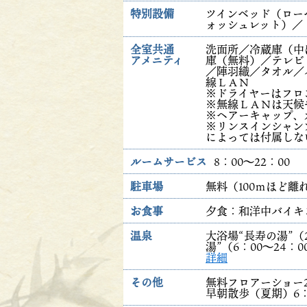
特別設備
ツインベッド（ロー
ォッシュレット）／
全室共通
洗面所／冷蔵庫（中
アメニティ
庫（無料）／テレビ
／陣羽織／タオル／
線ＬＡＮ
※ドライヤーはフロ
※無線ＬＡＮは天候
※ヘアーキャップ、
※リンスインシャン
によっては付属しな
ルームサービス
8：00～22：00
駐車場
無料（100ｍほど
お食事
夕食：和洋中バイ
温泉
大浴場“長寿の湯”（
湯”（6：00～24：
詳細
その他
無料フロアーショー2
早朝散歩（夏期）6：