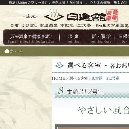
標高1,800ｍの空に一番近い天然温泉「万座温泉」。心と体の健康、癒しの宿
ホーム
HOME
>
選べる客室
> 8,本館 212号室