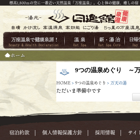
標高1,800ｍの空に一番近い天然温泉「万座温泉」。心と体の健康、癒しの宿
ホーム
9つの温泉めぐり ～
HOME
>
9つの温泉めぐり
> 万天の湯
ただいま準備中です
宿泊約款
|
個人情報保護方針
|
採用情報
|
サイ