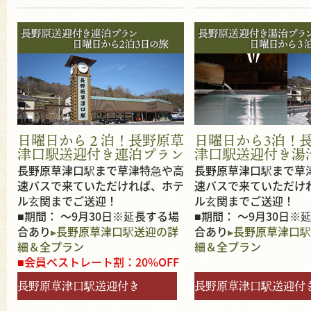
日曜日から２泊！長野原草
日曜日から3泊！
津口駅送迎付き連泊プラン
津口駅送迎付き湯
長野原草津口駅まで草津特急や高
長野原草津口駅まで草
速バスで来ていただければ、ホテ
速バスで来ていただけ
ル玄関までご送迎！
ル玄関までご送迎！
■期間： ～9月30日※延長する場
■期間： ～9月30日※
合あり
長野原草津口駅送迎の詳
合あり
長野原草津口駅
細＆全プラン
細＆全プラン
■会員ベストレート割：20%OFF
長野原草津口駅送迎付き
長野原草津口駅送迎付