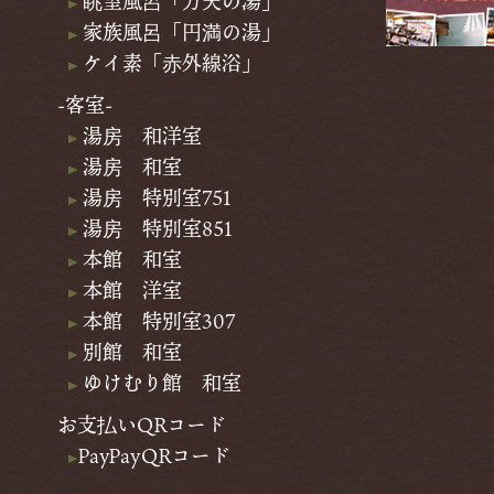
眺望風呂「万天の湯」
家族風呂「円満の湯」
ケイ素「赤外線浴」
-客室-
湯房 和洋室
湯房 和室
湯房 特別室751
湯房 特別室851
本館 和室
本館 洋室
本館 特別室307
別館 和室
ゆけむり館 和室
お支払いQRコード
PayPayQRコード