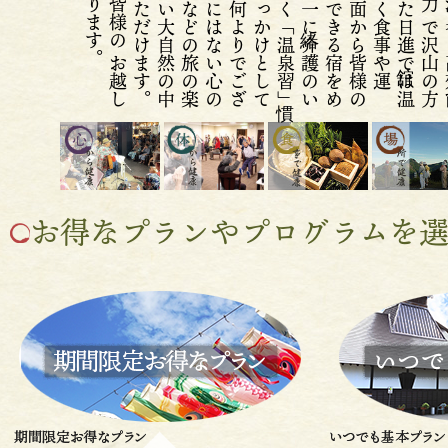
用
下
さ
れ
ば
何
よ
り
で
ご
ざ
ま
す
な
ど
の
き
っ
か
け
と
し
て
進
舘を
ご
指
す
べ
く
「
温
泉
習
慣」
「
運
動
習
是
非
一
緒に
介
護
の
い
な
い
人
生
を
で
な
く
食
事
や
運
、
環
境
な
ど
様
々
供
で
き
る
宿
を
め
し
て
お
り
ま
す
方
面
か
ら
皆
様
の
と
体
の
健
康
を
ご
ま
た
日
進
舘で
は
温
か
ら
の
健
康
だ
で
沢
山
の
方
癒
さ
れ
て
い
ま
す
お
越
し
心
よ
り
お
待
ち
し
て
お
り
ま
す
お得なプランやプログラムを