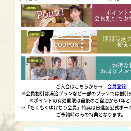
ポイント
会員割引でお
期間限定
使え
お得な
お届けメル
ご入会はこちらから→
会員登録
※会員割引は湯治プランなど一部のプランでは割引
※ポイントの有効期限は最後のご宿泊から1年と
※「もくもくゆけむり会員」特典は日進舘公式ホー
ご予約時のみの特典となります。