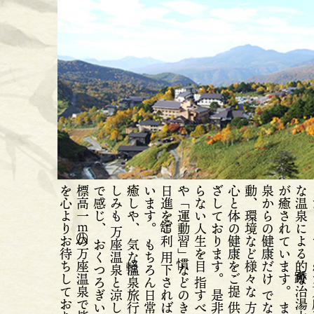
を
。
標高一八〇〇ｍの万座温泉で皆様の
で
、
し
も
癒
、
い
。
日
利
や
慣」
ら
目
ざ
。
心
提
動
な
泉
け
が
。
な
力
もたら
万
座
温
泉
と
涼
し
い
大
自
然
の
中
感
じ
おくつろぎいただけます。
気
軽な
温
泉
旅
行
な
ど
の
旅
の
楽
み
も
ち
ろ
ん
日
常
に
は
な
い
心
の
し
や