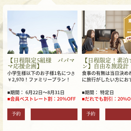
【日程限定5組様 パパマ
【日程限定！素泊
マ応援企画】
ン】自由な旅設計
小学生様以下のお子様1名につき
食事の有無は当日決め
￥2,970！ファミリープラン！
に旅行がしたい方にお
■期間： 6月22日～8月31日
■期間： 特定日
■会員ベストレート割：20％OFF
■だれでも割引：20%O
予約
予約