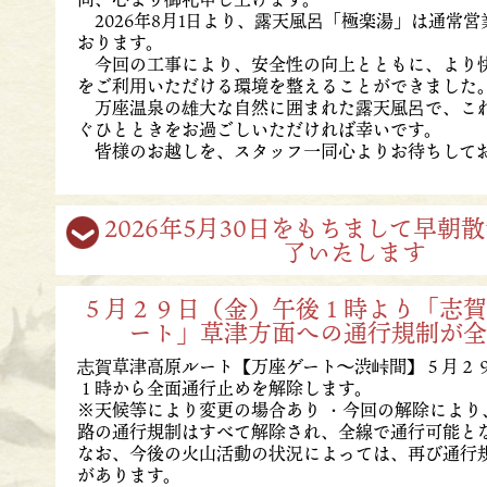
2026年8月1日より、露天風呂「極楽湯」は通常営
おります。
今回の工事により、安全性の向上とともに、より
をご利用いただける環境を整えることができました
万座温泉の雄大な自然に囲まれた露天風呂で、こ
ぐひとときをお過ごしいただければ幸いです。
皆様のお越しを、スタッフ一同心よりお待ちして
2026年5月30日をもちまして早朝
了いたします
５月２９日（金）午後１時より「志賀
ート」草津方面への通行規制が全
志賀草津高原ルート【万座ゲート～渋峠間】５月２
１時から全面通行止めを解除します。
※天候等により変更の場合あり ・今回の解除により
路の通行規制はすべて解除され、全線で通行可能と
なお、今後の火山活動の状況によっては、再び通行
があります。