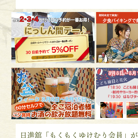
日進舘「もくもくゆけむり会員」が