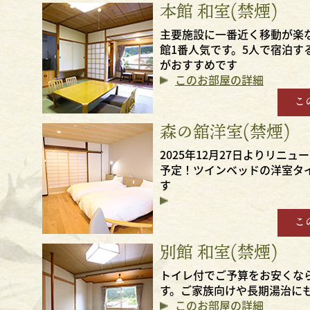
本館 和室(禁煙)
主要施設に一番近く移動が楽
館1番人気です。5人で宿泊す
がおすすめです
このお部屋の詳細
こ
森の舘洋室(禁煙)
2025年12月27日よりリニュ
予定！ツインベッドの洋室タ
す
こ
別館 和室(禁煙)
トイレ付でご予算をお安くな
す。ご家族向けや長期湯治に
このお部屋の詳細