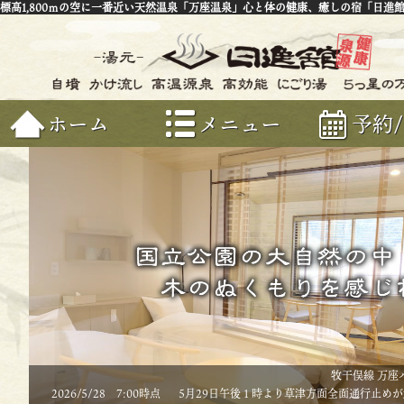
標高1,800ｍの空に一番近い天然温泉「万座温泉」心と体の健康、癒しの宿「日進
ホーム
メニュー
予約
牧干俣線 万座
2026/5/28 7:00時点
5月29日午後１時より草津方面全面通行止め