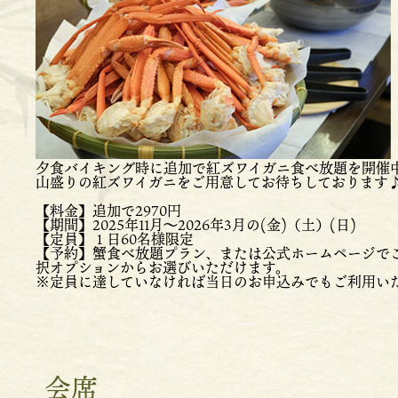
夕食バイキング時に追加で紅ズワイガニ食べ放題を開催
山盛りの紅ズワイガニをご用意してお待ちしております
【料金】追加で2970円
【期間】2025年11月～2026年3月の(金)（土）(日)
【定員】１日60名様限定
【予約】蟹食べ放題プラン、または公式ホームページで
択オプションからお選びいただけます。
※定員に達していなければ当日のお申込みでもご利用い
会席