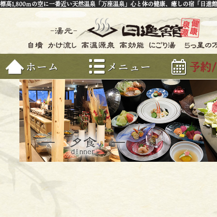
標高1,800ｍの空に一番近い天然温泉「万座温泉」心と体の健康、癒しの宿「日進
ホーム
メニュー
予約